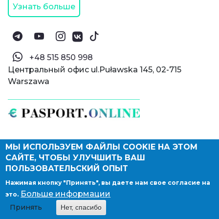
Узнать больше
‪+48 515 850 998‬
Центральный офис ul.Puławska 145, 02-715
Warszawa
МЫ ИСПОЛЬЗУЕМ ФАЙЛЫ COOKIE НА ЭТОМ
© Паспорт Онлайн 2019—2026
САЙТЕ, ЧТОБЫ УЛУЧШИТЬ ВАШ
Политика конфиденциальности
Оферта и конфиденциальность:
РФ
(
eng
),
ПОЛЬЗОВАТЕЛЬСКИЙ ОПЫТ
Армения
(
eng
)
Нажимая кнопку "Принять", вы даете нам свое согласие на
Правовые документы
Больше информации
это.
Депонирование логотипа компании
Принять
Нет, спасибо