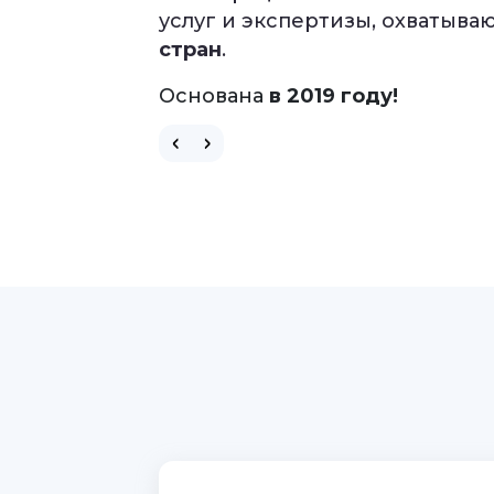
оформлении виз, не выходя и
услуг и экспертизы, охватыв
стран
.
Подробнее
Основана
в 2019 году!