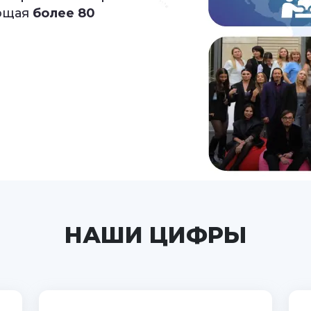
з дома
ающая
более 80
НАШИ ЦИФРЫ