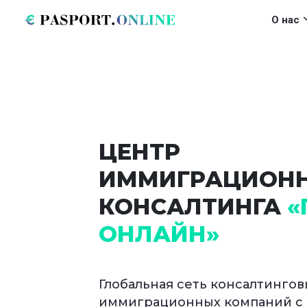
Перейти к основному содержанию
Main navigat
О нас
ЦЕНТР
СТАНЬТЕ
ИММИГРАЦИОН
УСПЕШНЫМ ВИ
КОНСАЛТИНГА
«
СПЕЦИАЛИСТОМ
ОНЛАЙН»
Узнайте, как открыть перспек
Глобальная сеть консалтингов
финансовой независимости и 
иммиграционных компаний с