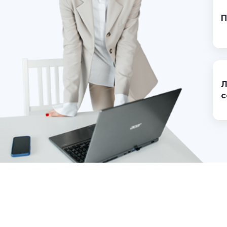
П
Л
с