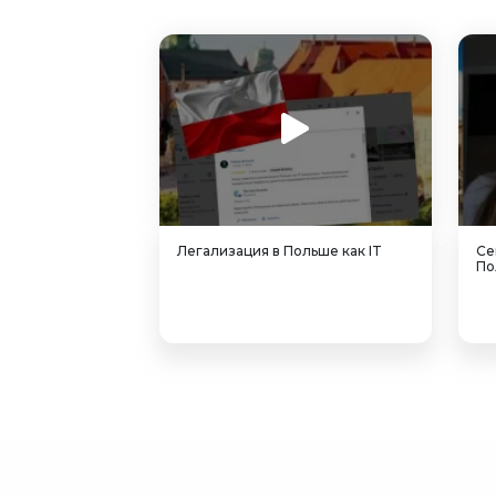
Легализация в Польше как IT
Се
По