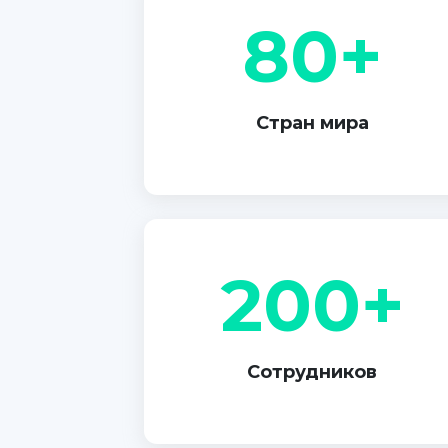
80+
Стран мира
200+
Сотрудников