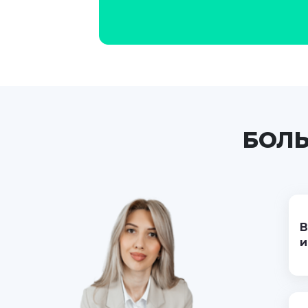
БОЛЬ
В
и