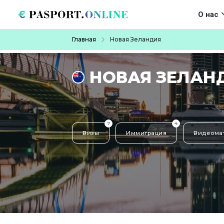
Перейти к основному содержанию
Main navigat
О нас
Строка навигации
Главная
Новая Зеландия
НОВАЯ ЗЕЛАН
7
4
Визы
Иммиграция
Видеома