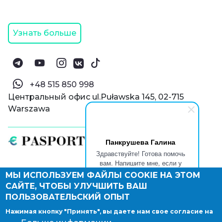
Узнать больше
‪+48 515 850 998‬
Центральный офис ul.Puławska 145, 02-715
Warszawa
Панкрушева Галина
Здравствуйте! Готова помочь
вам. Напишите мне, если у
вас появятся вопросы.
МЫ ИСПОЛЬЗУЕМ ФАЙЛЫ COOKIE НА ЭТОМ
© Паспорт Онлайн 2019—2026
САЙТЕ, ЧТОБЫ УЛУЧШИТЬ ВАШ
Политика конфиденциальности
Оферта и конфиденциальность:
РФ
(
eng
),
ПОЛЬЗОВАТЕЛЬСКИЙ ОПЫТ
Армения
(
eng
)
Нажимая кнопку "Принять", вы даете нам свое согласие на
Правовые документы