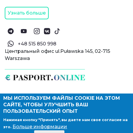
Узнать больше
‪+48 515 850 998‬
Центральный офис ul.Puławska 145, 02-715
Warszawa
МЫ ИСПОЛЬЗУЕМ ФАЙЛЫ COOKIE НА ЭТОМ
© Паспорт Онлайн 2019—2026
САЙТЕ, ЧТОБЫ УЛУЧШИТЬ ВАШ
Политика конфиденциальности
Оферта и конфиденциальность:
РФ
(
eng
),
ПОЛЬЗОВАТЕЛЬСКИЙ ОПЫТ
Армения
(
eng
)
Нажимая кнопку "Принять", вы даете нам свое согласие на
Правовые документы
Больше информации
это.
Депонирование логотипа компании