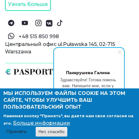
Узнать больше
‪+48 515 850 998‬
Центральный офис ul.Puławska 145, 02-715
Warszawa
Панкрушева Галина
Здравствуйте! Готова помочь
вам. Напишите мне, если у
вас появятся вопросы.
МЫ ИСПОЛЬЗУЕМ ФАЙЛЫ COOKIE НА ЭТОМ
© Паспорт Онлайн 2019—2026
САЙТЕ, ЧТОБЫ УЛУЧШИТЬ ВАШ
Политика конфиденциальности
Оферта и конфиденциальность:
РФ
(
eng
),
ПОЛЬЗОВАТЕЛЬСКИЙ ОПЫТ
Армения
(
eng
)
Нажимая кнопку "Принять", вы даете нам свое согласие на
Правовые документы
Больше информации
это.
Депонирование логотипа компании
Принять
Нет, спасибо