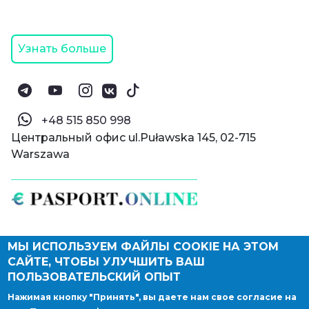
Узнать больше
‪+48 515 850 998‬
Центральный офис ul.Puławska 145, 02-715
Warszawa
МЫ ИСПОЛЬЗУЕМ ФАЙЛЫ COOKIE НА ЭТОМ
© Паспорт Онлайн 2019—2026
САЙТЕ, ЧТОБЫ УЛУЧШИТЬ ВАШ
Политика конфиденциальности
Оферта и конфиденциальность:
РФ
(
eng
),
ПОЛЬЗОВАТЕЛЬСКИЙ ОПЫТ
Армения
(
eng
)
Нажимая кнопку "Принять", вы даете нам свое согласие на
Правовые документы