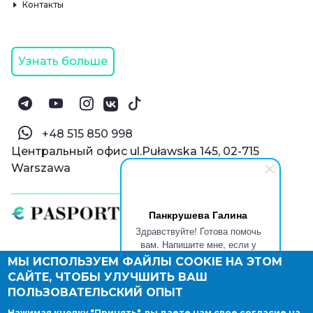
Контакты
Узнать больше
‪+48 515 850 998‬
Центральный офис ul.Puławska 145, 02-715
Warszawa
Панкрушева Галина
Здравствуйте! Готова помочь
вам. Напишите мне, если у
вас появятся вопросы.
МЫ ИСПОЛЬЗУЕМ ФАЙЛЫ COOKIE НА ЭТОМ
© Паспорт Онлайн 2019—2026
САЙТЕ, ЧТОБЫ УЛУЧШИТЬ ВАШ
Политика конфиденциальности
Оферта и конфиденциальность:
РФ
(
eng
),
ПОЛЬЗОВАТЕЛЬСКИЙ ОПЫТ
Армения
(
eng
)
Нажимая кнопку "Принять", вы даете нам свое согласие на