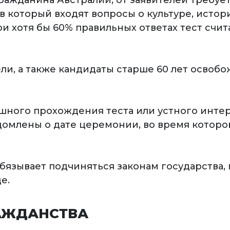
ражданина Австралии, от заявителей требуе
), в который входят вопросы о культуре, исто
и хотя бы 60% правильных ответах тест счи
и, а также кандидаты старше 60 лет освоб
шного прохождения теста или устного интер
едомлены о дате церемонии, во время котор
бязывает подчиняться законам государства, 
е.
АЖДАНСТВА