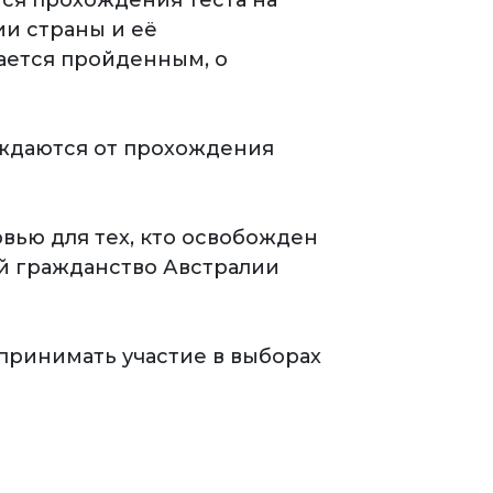
тся прохождения теста на
рии страны и её
тается пройденным, о
ождаются от прохождения
вью для тех, кто освобожден
ой гражданство Австралии
принимать участие в выборах