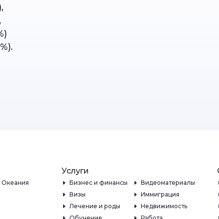
),
,
%)
%).
Услуги
и Океания
Бизнес и финансы
Видеоматериалы
Визы
Иммиграция
Лечение и роды
Недвижимость
Обучение
Работа