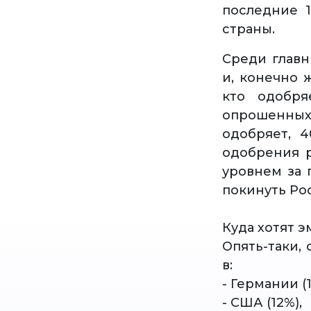
последние 1
страны.
Среди главн
и, конечно 
кто одобря
опрошенных з
одобряет, 
одобрения р
уровнем за 
покинуть Ро
Куда хотят 
Опять-таки,
в:
- Германии (
- США (12%),