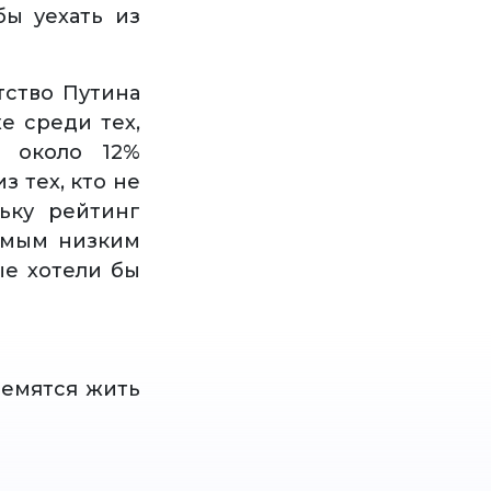
бы уехать из
тство Путина
е среди тех,
, около 12%
з тех, кто не
ьку рейтинг
самым низким
ые хотели бы
ремятся жить