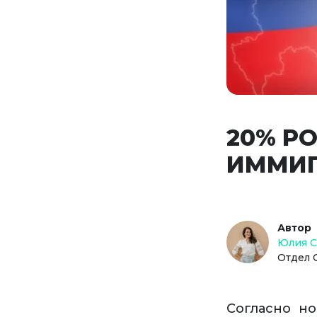
20% Р
ИММИГ
Автор
Юлия 
Отдел 
Согласно но