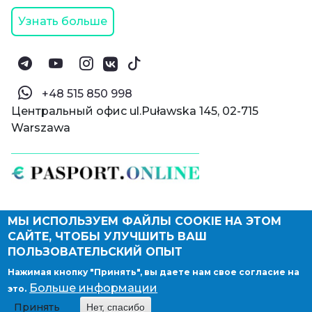
Узнать больше
‪+48 515 850 998‬
Центральный офис ul.Puławska 145, 02-715
Warszawa
МЫ ИСПОЛЬЗУЕМ ФАЙЛЫ COOKIE НА ЭТОМ
© Паспорт Онлайн 2019—2026
САЙТЕ, ЧТОБЫ УЛУЧШИТЬ ВАШ
Политика конфиденциальности
Оферта и конфиденциальность:
РФ
(
eng
),
ПОЛЬЗОВАТЕЛЬСКИЙ ОПЫТ
Армения
(
eng
)
Нажимая кнопку "Принять", вы даете нам свое согласие на
Правовые документы
Больше информации
это.
Депонирование логотипа компании
Принять
Нет, спасибо