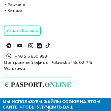
Реквизиты
Контакты
Узнать больше
‪+48 515 850 998‬
Центральный офис ul.Puławska 145, 02-715
Warszawa
МЫ ИСПОЛЬЗУЕМ ФАЙЛЫ COOKIE НА ЭТОМ
© Паспорт Онлайн 2019—2026
САЙТЕ, ЧТОБЫ УЛУЧШИТЬ ВАШ
Политика конфиденциальности