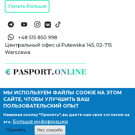
Узнать больше
‪+48 515 850 998‬
Центральный офис ul.Puławska 145, 02-715
Warszawa
МЫ ИСПОЛЬЗУЕМ ФАЙЛЫ COOKIE НА ЭТОМ
© Паспорт Онлайн 2019—2026
САЙТЕ, ЧТОБЫ УЛУЧШИТЬ ВАШ
Политика конфиденциальности
Оферта и конфиденциальность:
РФ
(
eng
),
ПОЛЬЗОВАТЕЛЬСКИЙ ОПЫТ
Армения
(
eng
)
Нажимая кнопку "Принять", вы даете нам свое согласие на
Правовые документы
Больше информации
это.
Депонирование логотипа компании
Принять
Нет, спасибо