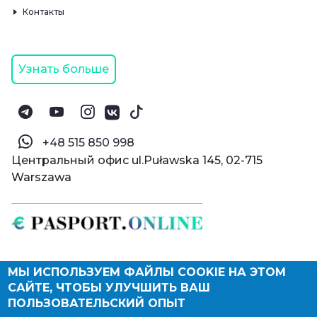
Контакты
Узнать больше
‪+48 515 850 998‬
Центральный офис ul.Puławska 145, 02-715
Warszawa
МЫ ИСПОЛЬЗУЕМ ФАЙЛЫ COOKIE НА ЭТОМ
© Паспорт Онлайн 2019—2026
САЙТЕ, ЧТОБЫ УЛУЧШИТЬ ВАШ
Политика конфиденциальности
Оферта и конфиденциальность:
РФ
(
eng
),
ПОЛЬЗОВАТЕЛЬСКИЙ ОПЫТ
Армения
(
eng
)