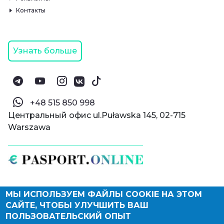
Контакты
Узнать больше
‪+48 515 850 998‬
Центральный офис ul.Puławska 145, 02-715
Warszawa
МЫ ИСПОЛЬЗУЕМ ФАЙЛЫ COOKIE НА ЭТОМ
© Паспорт Онлайн 2019—2026
САЙТЕ, ЧТОБЫ УЛУЧШИТЬ ВАШ
Политика конфиденциальности
Оферта и конфиденциальность:
РФ
(
eng
),
ПОЛЬЗОВАТЕЛЬСКИЙ ОПЫТ