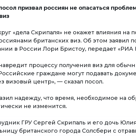
посол призвал россиян не опасаться проблем
виз
круг «дела Скрипаля» не окажет влияния на 
ссиянами британских виз. Об этом заявил п
нии в России Лори Бристоу, передает «РИА 
е навредит процессу получения виз для обыч
 Российские граждане могут подавать докум
з визовый центр», — сказал посол.
азил надежду, что время, необходимое на об
тически не изменится. ​
удник ГРУ Сергей Скрипаль и его дочь Юлия
льницу британского города Солсбери с отра