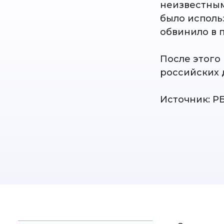
неизвестным
было исполь
обвинило в
После этого
российских 
Источник: Р