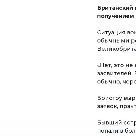
Британский 
получением 
Ситуация во
обычными ро
Великобрита
«Нет, это н
заявителей.
обычно, чере
Бристоу выр
заявок, прак
Бывший сотр
попали в бо