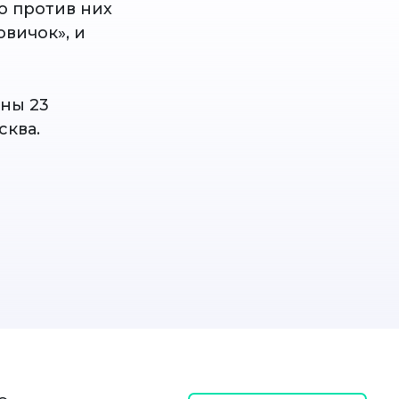
о против них
вичок», и
аны 23
сква.