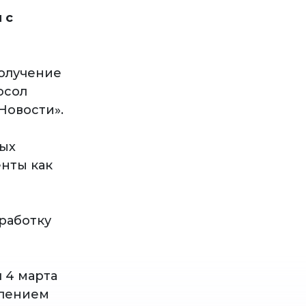
 с
получение
осол
Новости».
ных
енты как
работку
 4 марта
влением