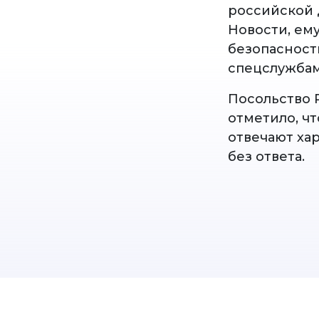
российской 
Новости, ем
безопасности
спецслужбам
Посольство 
отметило, ч
отвечают ха
без ответа.