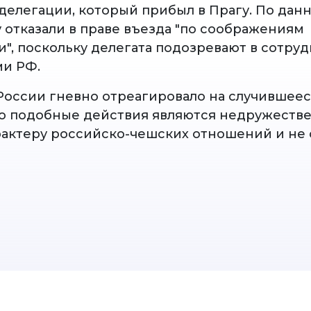
делегации, который прибыл в Прагу. По дан
у отказали в праве въезда "по соображениям
", поскольку делегата подозревают в сотруд
и РФ.
России гневно отреагировало на случившеес
то подобные действия являются недружеств
рактеру российско-чешских отношений и не 