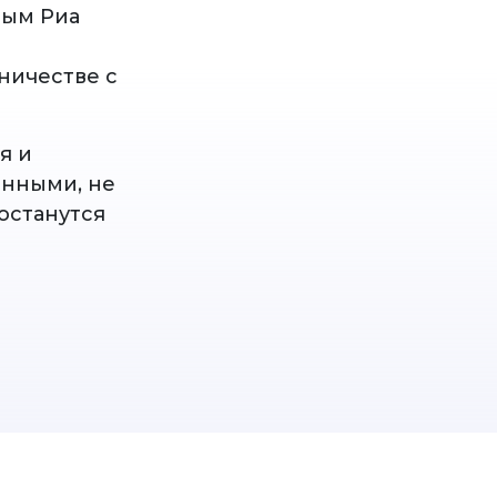
ным Риа
ничестве с
я и
енными, не
останутся