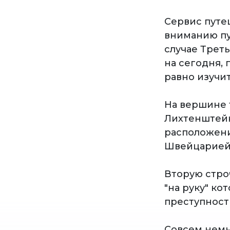
Сервис путеш
вниманию пу
случае Трет
на сегодня,
равно изучи
На вершине 
Лихтенштейн
расположен
Швейцарией
Вторую стро
"на руку" ко
преступност
Совсем немн