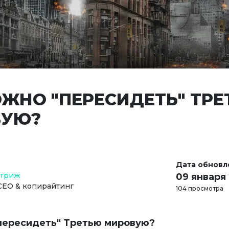
ОЖНО "ПЕРЕСИДЕТЬ" ТР
ВУЮ?
Дата обновл
Стриж
09 января
СЕО & копирайтинг
104 просмотра
пересидеть" Третью мировую?