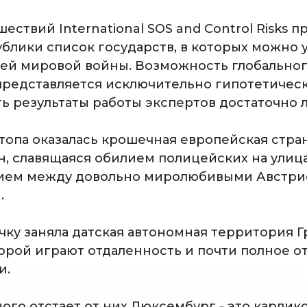
ествий International SOS and Control Risks 
блики список государств, в которых можно 
ьей мировой войны. Возможность глобальног
 представляется исключительно гипотетическ
ть результаты работы экспертов достаточно 
топа оказалась крошечная европейская стра
, славящаяся обилием полицейских на улиц
ием между довольно миролюбивыми Австри
.
чку заняла датская автономная территория Г
торой играют отдаленность и почти полное о
и.
ого отстает от них Люксембург - это карлик