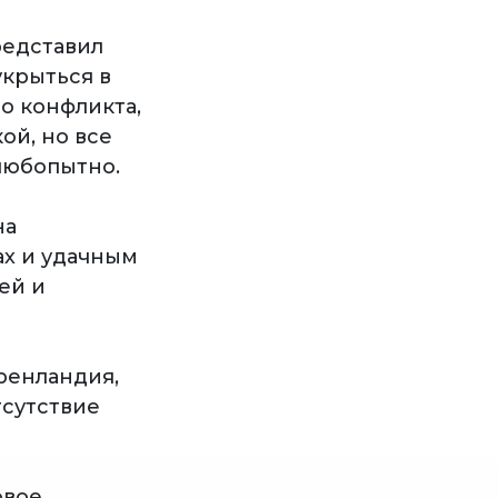
представил
укрыться в
о конфликта,
ой, но все
любопытно.
на
ах и удачным
ей и
ренландия,
тсутствие
овое