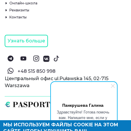
Онлайн-школа
Реквизиты
Контакты
Узнать больше
‪+48 515 850 998‬
Центральный офис ul.Puławska 145, 02-715
Warszawa
Панкрушева Галина
Здравствуйте! Готова помочь
вам. Напишите мне, если у
вас появятся вопросы.
МЫ ИСПОЛЬЗУЕМ ФАЙЛЫ COOKIE НА ЭТОМ
© Паспорт Онлайн 2019—2026