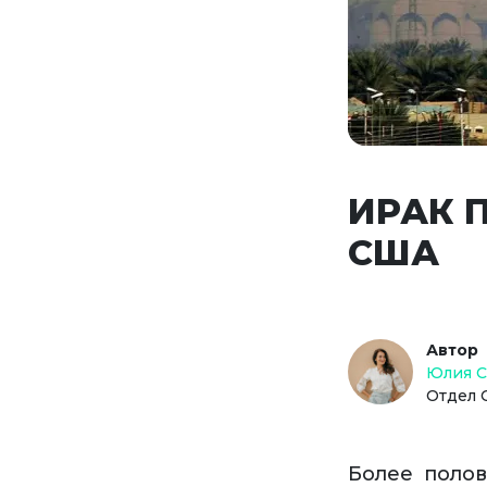
ИРАК 
США
Автор
Юлия 
Отдел 
Более поло