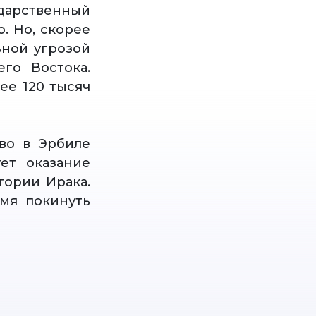
арственный
. Но, скорее
ьной угрозой
го Востока.
ее 120 тысяч
во в Эрбиле
ует оказание
тории Ирака.
мя покинуть