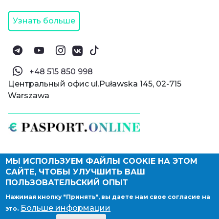
Узнать больше
‪+48 515 850 998‬
Центральный офис ul.Puławska 145, 02-715
Warszawa
МЫ ИСПОЛЬЗУЕМ ФАЙЛЫ COOKIE НА ЭТОМ
© Паспорт Онлайн 2019—2026
САЙТЕ, ЧТОБЫ УЛУЧШИТЬ ВАШ
Политика конфиденциальности
Оферта и конфиденциальность:
РФ
(
eng
),
ПОЛЬЗОВАТЕЛЬСКИЙ ОПЫТ
Армения
(
eng
)
Нажимая кнопку "Принять", вы даете нам свое согласие на
Правовые документы
Больше информации
это.
Депонирование логотипа компании