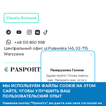
Узнать больше
‪+48 515 850 998‬
Центральный офис ul.Puławska 145, 02-715
Warszawa
Панкрушева Галина
Здравствуйте! Готова помочь
вам. Напишите мне, если у
вас появятся вопросы.
МЫ ИСПОЛЬЗУЕМ ФАЙЛЫ COOKIE НА ЭТОМ
© Паспорт Онлайн 2019—2026
САЙТЕ, ЧТОБЫ УЛУЧШИТЬ ВАШ
Политика конфиденциальности
Оферта и конфиденциальность:
РФ
(
eng
),
ПОЛЬЗОВАТЕЛЬСКИЙ ОПЫТ
Армения
(
eng
)
Нажимая кнопку "Принять", вы даете нам свое согласие на
Правовые документы