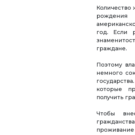
Количество 
рождения 
американск
год. Если 
знаменитос
граждане.
Поэтому вл
немного сок
государства
которые п
получить гр
Чтобы вне
гражданств
проживание 