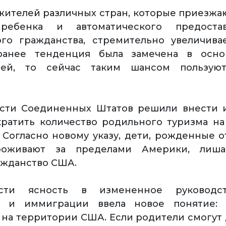
жителей различных стран, которые приезжа
ребенка и автоматического предоста
ого гражданства, стремительно увеличива
ранее тенденция была замечена в осн
тей, то сейчас таким шансом пользую
асти Соединенных Штатов решили внести 
ратить количество родильного туризма н
. Согласно новому указу, дети, рожденные о
роживают за пределами Америки, лиша
ажданство США.
сти ясность в измененное руководст
а и иммиграции ввела новое понятие: 
на территории США. Если родители смогут д