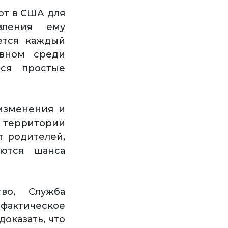
ют в США для
вления ему
ется каждый
овном среди
тся простые
изменения и
а территории
т родителей,
ются шанса
во, Служба
фактическое
оказать, что