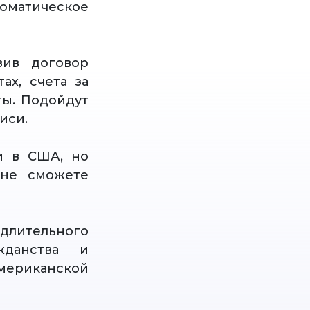
томатическое
вив договор
ах, счета за
ы. Подойдут
иси.
и в США, но
 не сможете
длительного
жданства и
мериканской