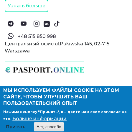
Узнать больше
‪+48 515 850 998‬
Центральный офис ul.Puławska 145, 02-715
Warszawa
МЫ ИСПОЛЬЗУЕМ ФАЙЛЫ COOKIE НА ЭТОМ
© Паспорт Онлайн 2019—2026
САЙТЕ, ЧТОБЫ УЛУЧШИТЬ ВАШ
Политика конфиденциальности
Оферта и конфиденциальность:
РФ
(
eng
),
ПОЛЬЗОВАТЕЛЬСКИЙ ОПЫТ
Армения
(
eng
)
Нажимая кнопку "Принять", вы даете нам свое согласие на
Правовые документы
Больше информации
это.
Депонирование логотипа компании
Принять
Нет, спасибо