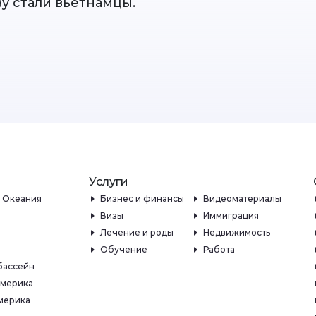
у стали вьетнамцы.
Услуги
и Океания
Бизнес и финансы
Видеоматериалы
Визы
Иммиграция
Лечение и роды
Недвижимость
Обучение
Работа
бассейн
Америка
мерика