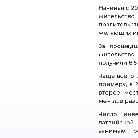
Начиная с 20
жительство
правительс
желающих ин
За прошедш
жительство 
получили 8,5
Чаще всего 
примеру, в 
второе мес
меньше разр
Число инв
латвийской
занимают гр