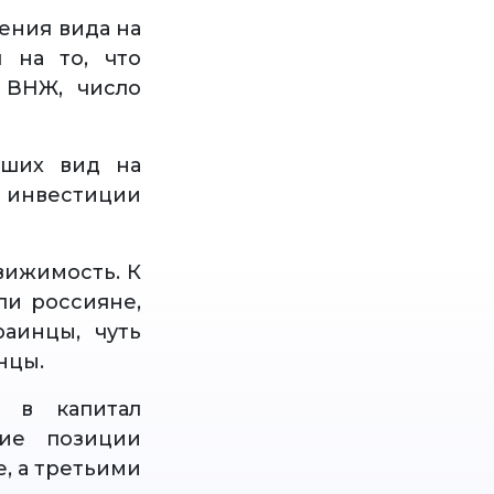
ения вида на
 на то, что
 ВНЖ, число
вших вид на
а инвестиции
вижимость. К
ли россияне,
аинцы, чуть
нцы.
 в капитал
ие позиции
, а третьими