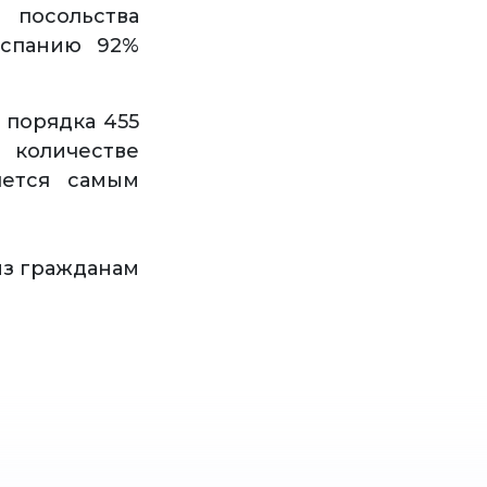
 посольства
Испанию 92%
 порядка 455
количестве
яется самым
из гражданам