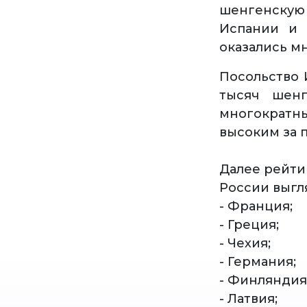
шенгенскую
Испании и 
оказались м
Посольство 
тысяч шенг
многократн
высоким за п
Далее рейти
России выгля
- Франция;
- Греция;
- Чехия;
- Германия;
- Финляндия
- Латвия;