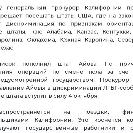
у генеральный прокурор Калифорнии пр
прещает посещать штаты США, где на зако
ет дискриминация по признакам ориента
 штаты, как: Алабама, Канзас, Кентукки
ролина, Оклахома, Южная Каролина, Севе
ехас.
писок пополнил штат Айова. По прич
ания операций по смене пола за счет
предусмотренной государством. Прокурор
авление Айовы в дискриминации ЛГБТ-сооб
 штата вступит в силу 4 октября.
аспространяется на поездки, фина
ельщиками Калифорнии. Это коснется ко
лучают государственные работники и с