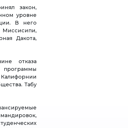
инял закон,
нном уровне
ции. В него
, Миссисипи,
рная Дакота,
ине отказа
 программы
 Калифорнии
щества. Табу
нсируемые
мандировок,
туденческих