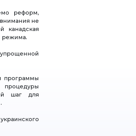
емо реформ,
 внимания не
й канадская
 режима.
 упрощенной
ом программы
е процедуры
ый шаг для
.
 украинского