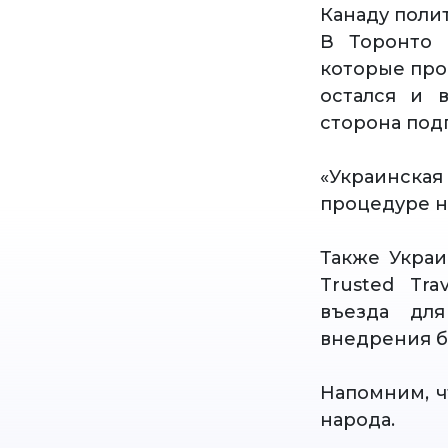
Канаду поли
В Торонто 
которые про
остался и 
сторона под
«Украинска
процедуре на
Также Украи
Trusted Tr
въезда для
внедрения б
Напомним, ч
народа.