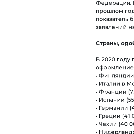
Федерация. 
прошлом году
показатель б
заявлений на
Страны, одо
В 2020 году
оформлением
• Финляндии 
• Италии в М
• Франции (7
• Испании (55
• Германии (
• Греции (41 
• Чехии (40 0
• Нидерландо