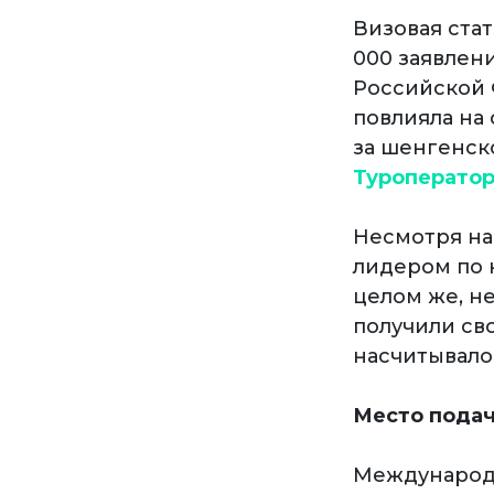
Визовая стат
000 заявлени
Российской 
повлияла на
за шенгенск
Туроператор
Несмотря на
лидером по 
целом же, не
получили св
насчитывалос
Место пода
Международн