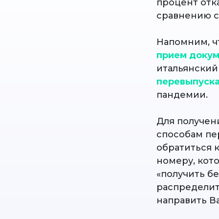
процент отка
сравнению с 
Напомним, чт
прием доку
итальянский
перевыпуска
пандемии.
Для получен
способам пе
обратиться 
номеру, кот
«получить б
распределит
направить В