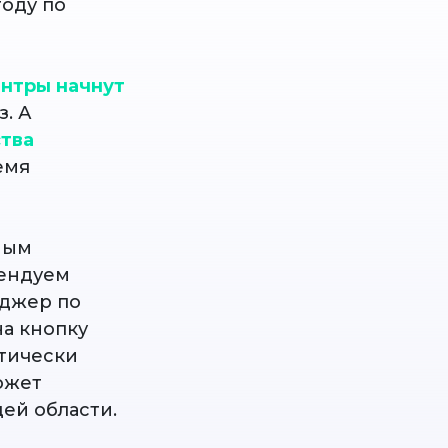
году по
ентры начнут
. А
ства
емя
ным
мендуем
нджер по
на кнопку
атически
ожет
ей области.