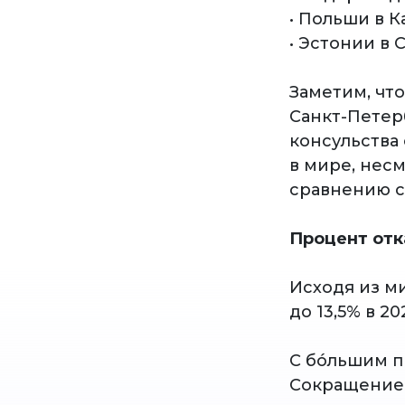
• Польши в К
• Эстонии в 
Заметим, чт
Санкт-Петерб
консульства
в мире, несм
сравнению с
Процент отк
Исходя из м
до 13,5% в 2
С бóльшим п
Сокращение 