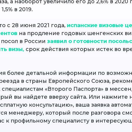
за, а наоборот увеличило его до 2,6% в 2020 
1,5% в 2019.
о с 28 июня 2021 года,
испанские визовые ц
ментов
на продление годовых шенгенских виз
 посол в России
заявил о готовности посоль
ть визы,
срок действия которых истек во вр
ия более детальной информации по возмож
реезда в страны Европейского Союза, реко
к специалистам «Второго Паспорта» в мессе
орый вы найдете вверху сайта. Или нажмите 
есплатную консультацию», ваша заявка автом
ся менеджеру, который после разговора см
ас к профильному специалисту в интересующ