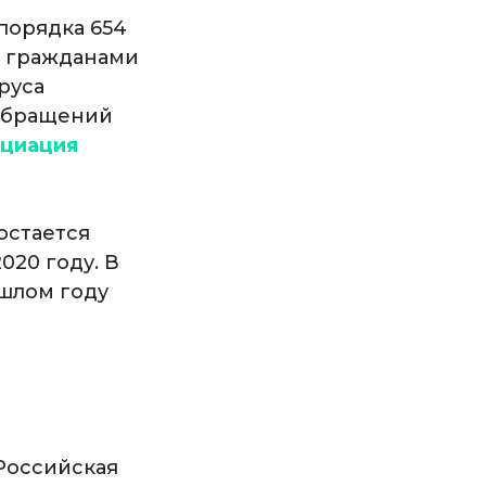
порядка 654
, гражданами
руса
 обращений
циация
остается
020 году. В
ошлом году
Российская