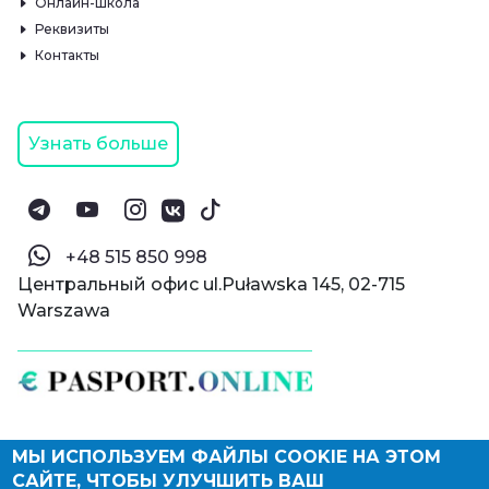
Онлайн-школа
Реквизиты
Контакты
Узнать больше
‪+48 515 850 998‬
Центральный офис ul.Puławska 145, 02-715
Warszawa
МЫ ИСПОЛЬЗУЕМ ФАЙЛЫ COOKIE НА ЭТОМ
© Паспорт Онлайн 2019—2026
САЙТЕ, ЧТОБЫ УЛУЧШИТЬ ВАШ
Политика конфиденциальности