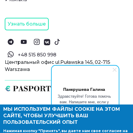
Узнать больше
‪+48 515 850 998‬
Центральный офис ul.Puławska 145, 02-715
Warszawa
Панкрушева Галина
Здравствуйте! Готова помочь
вам. Напишите мне, если у
вас появятся вопросы.
МЫ ИСПОЛЬЗУЕМ ФАЙЛЫ COOKIE НА ЭТОМ
© Паспорт Онлайн 2019—2026
САЙТЕ, ЧТОБЫ УЛУЧШИТЬ ВАШ
Политика конфиденциальности
Оферта и конфиденциальность:
РФ
(
eng
),
ПОЛЬЗОВАТЕЛЬСКИЙ ОПЫТ
Армения
(
eng
)
Нажимая кнопку "Принять", вы даете нам свое согласие на
Правовые документы