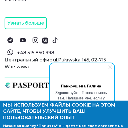
Узнать больше
‪+48 515 850 998‬
Центральный офис ul.Puławska 145, 02-715
Warszawa
Панкрушева Галина
Здравствуйте! Готова помочь
вам. Напишите мне, если у
вас появятся вопросы.
МЫ ИСПОЛЬЗУЕМ ФАЙЛЫ COOKIE НА ЭТОМ
© Паспорт Онлайн 2019—2026
САЙТЕ, ЧТОБЫ УЛУЧШИТЬ ВАШ
Политика конфиденциальности
Оферта и конфиденциальность:
РФ
(
eng
),
ПОЛЬЗОВАТЕЛЬСКИЙ ОПЫТ
Армения
(
eng
)
Нажимая кнопку "Принять", вы даете нам свое согласие на
Правовые документы