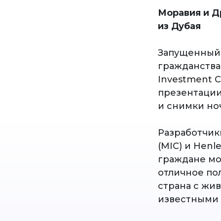
Моравия и Д
из Дубая
Запущенный 
гражданства
Investment 
презентации
и снимки но
Разработчик
(MIC) и Henl
граждане мог
отличное по
страна с жи
известными 