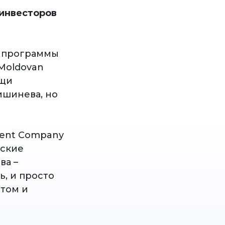
 инвесторов
й программы
Moldovan
ощи
ишинева, но
ment Company
вские
ва –
, и просто
том и