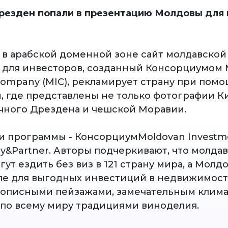
резден попали в презентацию Молдовы для
в арабской доменной зоне сайт молдавско
 для инвесторов, созданный Консорциумом 
Company (MIC), рекламирует страну при пом
, где представлены не только фотографии К
чного Дрездена и чешской Моравии.
и программы - КонсорциумMoldovan Invest
ey&Partner. Авторы подчеркивают, что молда
ут ездить без виз в 121 страну мира, а Молдо
ле для выгодных инвестиций в недвижимость
вописными пейзажами, замечательным клима
по всему миру традициями виноделия.