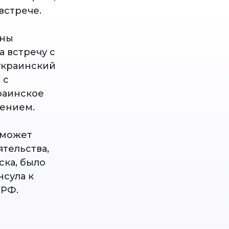
встрече.
ины
а встречу с
украинский
 с
раинское
чением.
 может
тельства,
ска, было
сула к
 РФ.