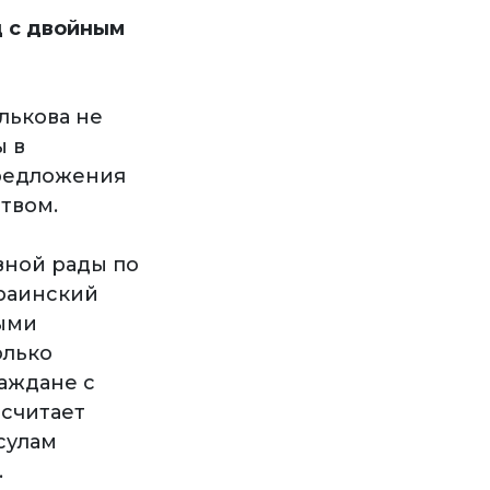
ц с двойным
лькова не
ы в
редложения
твом.
вной рады по
раинский
рыми
олько
аждане с
 считает
сулам
.