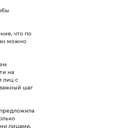
обы
ние, что по
ан можно
жем
ти на
 лиц с
 важный шаг
 предложила
олько
ми лицами,