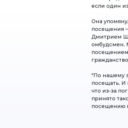
если один и
Она упомяну
посещения —
Дмитрием Шт
омбудсмен. М
посещением 
гражданство
"По нашему 
посещать. И 
что из-за по
принято так
посещению г