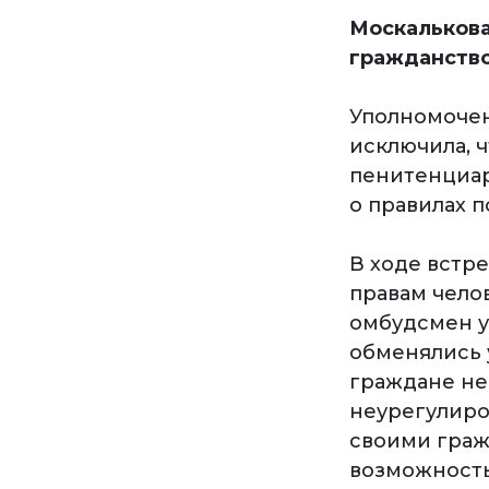
Москалькова
гражданств
Уполномочен
исключила, 
пенитенциар
о правилах 
В ходе встр
правам чело
омбудсмен у
обменялись 
граждане не
неурегулиро
своими граж
возможность