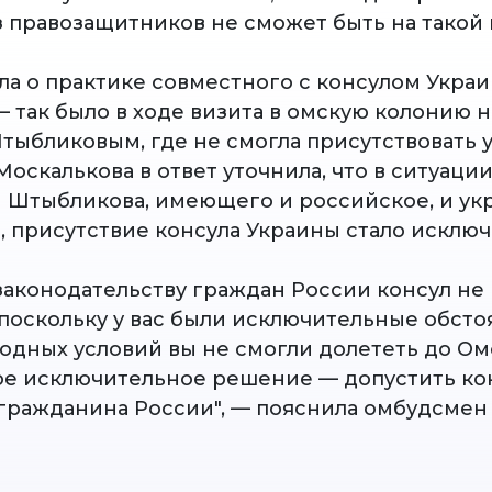
з правозащитников не сможет быть на такой 
ла о практике совместного с консулом Укра
 так было в ходе визита в омскую колонию н
ыбликовым, где не смогла присутствовать 
оскалькова в ответ уточнила, что в ситуации
Штыбликова, имеющего и российское, и ук
, присутствие консула Украины стало исклю
законодательству граждан России консул не
поскольку у вас были исключительные обстоя
годных условий вы не смогли долететь до Ом
ое исключительное решение — допустить кон
ражданина России", — пояснила омбудсмен