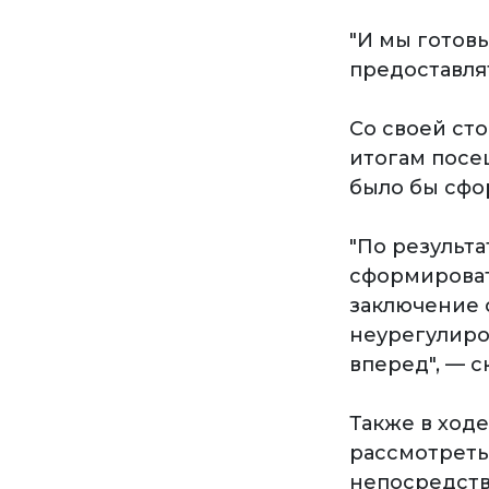
"И мы готов
предоставлят
Со своей ст
итогам посе
было бы сфо
"По результ
сформироват
заключение 
неурегулиро
вперед", — с
Также в ход
рассмотреть
непосредств