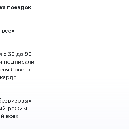
ка поездок
 всех
 с 30 до 90
й подписали
еля Совета
икардо
безвизовых
вый режим
й всех