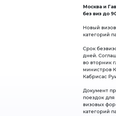
Москва и Га
без виз до 9
Новый визов
категорий п
Срок безвизо
дней. Согла
во вторник 
министров К
Кабрисас Руи
Документ пр
поездок для
визовых фор
категорий п