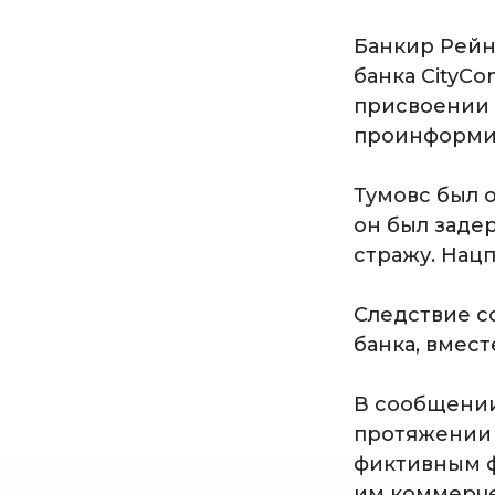
Банкир Рейн
банка CityC
присвоении 
проинформир
Тумовс был 
он был заде
стражу. Нац
Следствие с
банка, вмест
В сообщении 
протяжении 
фиктивным ф
им коммерче