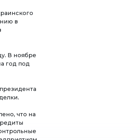
краинского
ению в
в
у. В ноябре
а год под
 президента
делки.
ено, что на
кредиты
контрольные
редприятиям