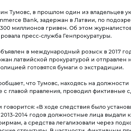
ин Тумовс, в прошлом один из владельцев у
ommerce Bank, задержан в Латвии, по подозр
300 миллионов гривен. Об этом журналисто
овала пресс-служба Генпрокуратуры.
объявлен в международный розыск в 2017 год
ржан латвийской прокуратурой и отправлен н
полицией готовятся бумаги о экстрадиции.
ообщает, что Тумовс, находясь на должности
е с главой правления, проводил фиктивные с
говорится: «В ходе следствия было установл
2013-2014 годов должностные лица выдали 
ирмам, а средства легализовали через под
ские структуры. В частности, фиктивным п