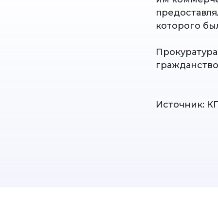
предоставля
которого был
Прокуратура
гражданство,
Источник: К