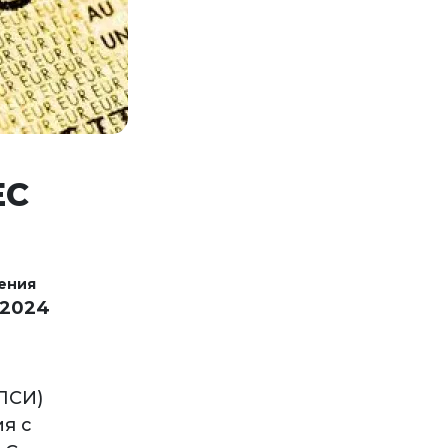
ЕС
ения
 2024
ПСИ)
я с