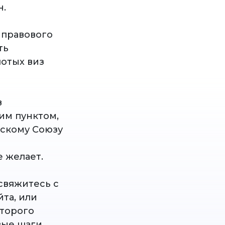
н.
 правового
ть
отых виз
в
им пунктом,
йскому Союзу
 желает.
 свяжитесь с
та, или
Второго
вые шаги