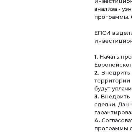
инвестицион
анализа - уз
программы. 
ЕПСИ выдели
инвестицион
1.
Начать про
Европейског
2.
Внедрить 
территории 
будут уплач
3.
Внедрить н
сделки. Дан
гарантирова
4.
Согласова
программы с