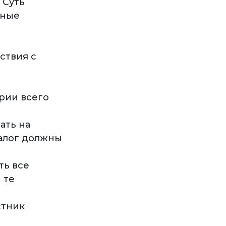
 Суть
нные
ствия с
рии всего
ать на
налог должны
ть все
 те
стник