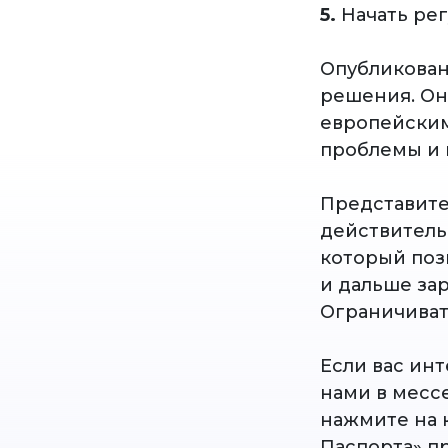
5.
Начать рег
Опубликован
решения. Он 
европейским
проблемы и 
Представите
действитель
который поз
и дальше за
Ограничиват
Если вас инт
нами в мессе
нажмите на 
Паспорта» п