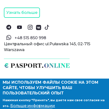
Узнать больше
‪+48 515 850 998‬
Центральный офис ul.Puławska 145, 02-715
Warszawa
МЫ ИСПОЛЬЗУЕМ ФАЙЛЫ COOKIE НА ЭТОМ
© Паспорт Онлайн 2019—2026
САЙТЕ, ЧТОБЫ УЛУЧШИТЬ ВАШ
Политика конфиденциальности
Оферта и конфиденциальность:
РФ
(
eng
),
ПОЛЬЗОВАТЕЛЬСКИЙ ОПЫТ
Армения
(
eng
)
Нажимая кнопку "Принять", вы даете нам свое согласие на
Правовые документы
Больше информации
это.
Депонирование логотипа компании