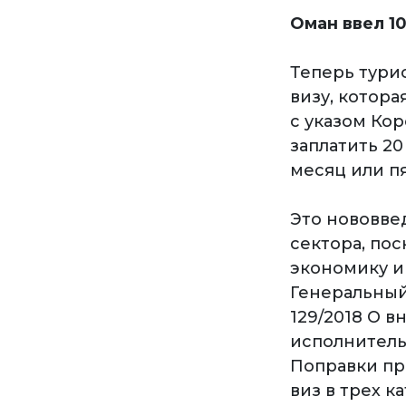
Оман ввел 1
Теперь турис
визу, котора
с указом Ко
заплатить 20
месяц или пя
Это нововве
сектора, по
экономику и
Генеральный
129/2018 О 
исполнитель
Поправки пр
виз в трех к