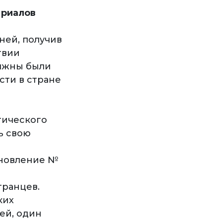
 риалов
ней, получив
твии
олжны были
сти в стране
тического
ь свою
ановление №
транцев.
ких
ней, один