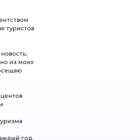
гентством
ше туристов
 новость,
но из моих
посещаю
оцентов
м
туризма
а
аждый год.