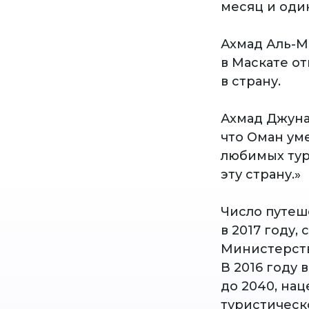
месяц и один
Ахмад Аль-М
в Маскате о
в страну.
Ахмад Джунаи
что Оман ум
любимых тур
эту страну.»
Число путеш
в 2017 году
Министерств
В 2016 году
до 2040, на
туристическ