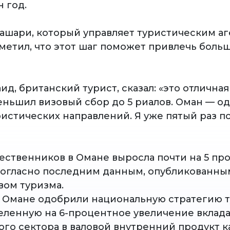
 год.
ашари, который управляет туристическим а
тметил, что этот шаг поможет привлечь боль
д, британский турист, сказал: «это отличная
еньшил визовый сбор до 5 риалов. Оман — од
истических направлений. Я уже пятый раз 
ественников в Омане выросла почти на 5 пр
, согласно последним данным, опубликованны
ом туризма.
 в Омане одобрили национальную стратегию 
целенную на 6-процентное увеличение вклад
ого сектора в валовой внутренний продукт к