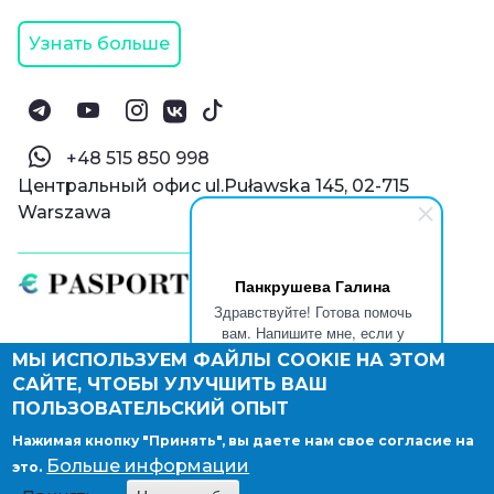
Узнать больше
‪+48 515 850 998‬
Центральный офис ul.Puławska 145, 02-715
Warszawa
Панкрушева Галина
Здравствуйте! Готова помочь
вам. Напишите мне, если у
вас появятся вопросы.
МЫ ИСПОЛЬЗУЕМ ФАЙЛЫ COOKIE НА ЭТОМ
© Паспорт Онлайн 2019—2026
САЙТЕ, ЧТОБЫ УЛУЧШИТЬ ВАШ
Политика конфиденциальности
Оферта и конфиденциальность:
РФ
(
eng
),
ПОЛЬЗОВАТЕЛЬСКИЙ ОПЫТ
Армения
(
eng
)
Нажимая кнопку "Принять", вы даете нам свое согласие на
Правовые документы
Больше информации
это.
Депонирование логотипа компании