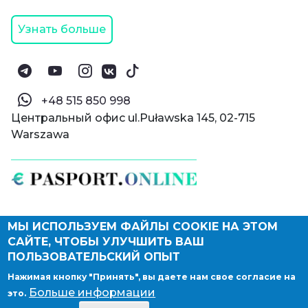
Узнать больше
‪+48 515 850 998‬
Центральный офис ul.Puławska 145, 02-715
Warszawa
МЫ ИСПОЛЬЗУЕМ ФАЙЛЫ COOKIE НА ЭТОМ
© Паспорт Онлайн 2019—2026
САЙТЕ, ЧТОБЫ УЛУЧШИТЬ ВАШ
Политика конфиденциальности
Оферта и конфиденциальность:
РФ
(
eng
),
ПОЛЬЗОВАТЕЛЬСКИЙ ОПЫТ
Армения
(
eng
)
Нажимая кнопку "Принять", вы даете нам свое согласие на
Правовые документы
Больше информации
это.
Депонирование логотипа компании