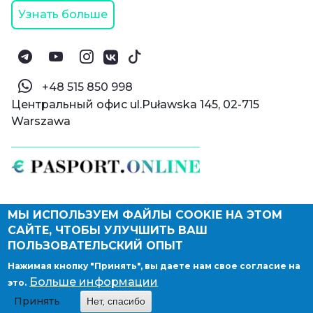
Узнать больше
‪+48 515 850 998‬
Центральный офис ul.Puławska 145, 02-715
Warszawa
МЫ ИСПОЛЬЗУЕМ ФАЙЛЫ COOKIE НА ЭТОМ
© Паспорт Онлайн 2019—2026
САЙТЕ, ЧТОБЫ УЛУЧШИТЬ ВАШ
Политика конфиденциальности
Оферта и конфиденциальность:
РФ
(
eng
),
ПОЛЬЗОВАТЕЛЬСКИЙ ОПЫТ
Армения
(
eng
)
Нажимая кнопку "Принять", вы даете нам свое согласие на
Правовые документы
Больше информации
это.
Депонирование логотипа компании
Принять
Нет, спасибо