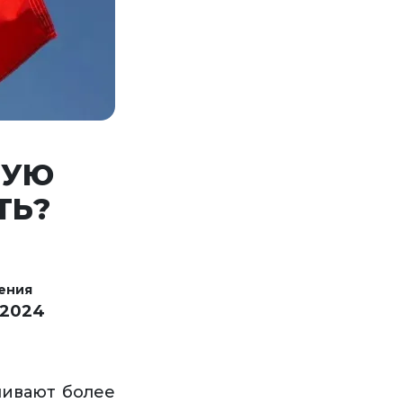
НУЮ
ТЬ?
ения
 2024
чивают более