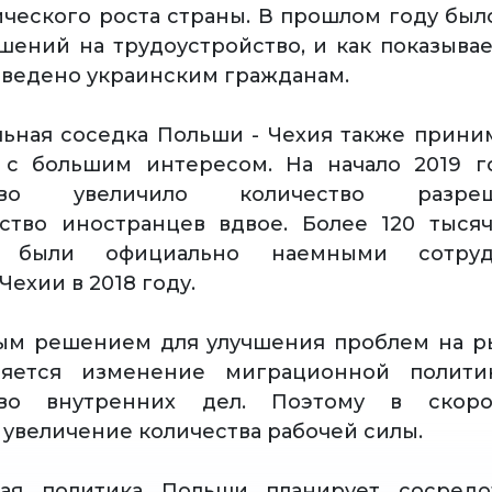
ческого роста страны. В прошлом году был
шений на трудоустройство, и как показывае
тведено украинским гражданам.
ьная соседка Польши - Чехия также прини
 с большим интересом. На начало 2019 г
ьство увеличило количество разр
ство иностранцев вдвое. Более 120 тыся
в были официально наемными сотру
ехии в 2018 году.
ым решением для улучшения проблем на ры
яется изменение миграционной политик
тво внутренних дел. Поэтому в скор
 увеличение количества рабочей силы.
ая политика Польши планирует сосредо