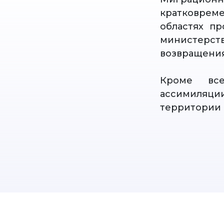
кратковрем
областях п
министерс
возвращения
Кроме все
ассимиляци
территории