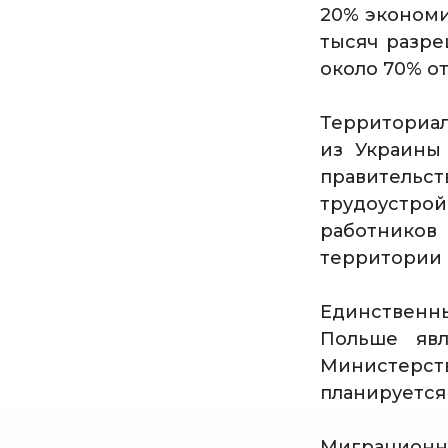
20% экономи
тысяч разре
около 70% о
Территориал
из Украины
правител
трудоустрой
работнико
территории Ч
Единственн
Польше явл
Министерс
планируется
Миграционн