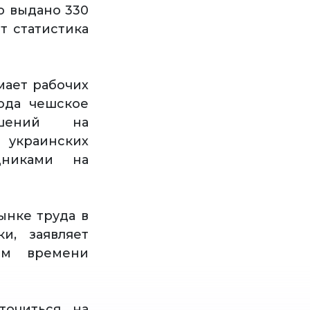
о выдано 330
т статистика
мает рабочих
ода чешское
ешений на
ч украинских
дниками на
нке труда в
и, заявляет
ом времени
точиться на