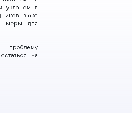
м уклоном в
ников.Также
е меры для
ь проблему
остаться на