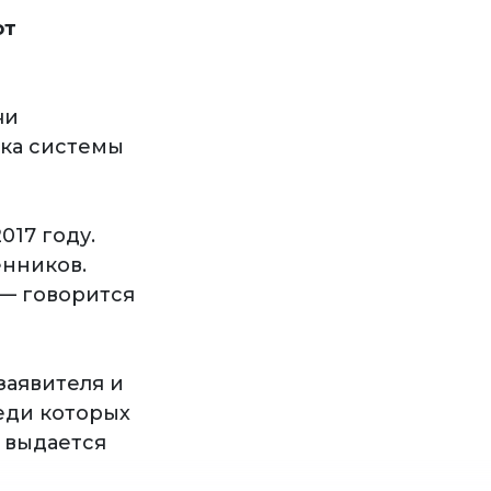
от
чи
ска системы
017 году.
енников.
 — говорится
заявителя и
реди которых
а выдается