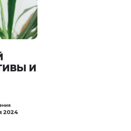
Й
ТИВЫ И
ения
я 2024