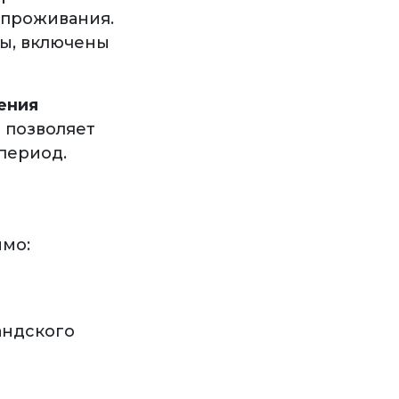
 проживания.
ры, включены
ения
 позволяет
период.
имо:
андского