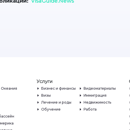
бликации
VisaGuide.News
Услуги
и Океания
Бизнес и финансы
Видеоматериалы
Визы
Иммиграция
Лечение и роды
Недвижимость
Обучение
Работа
бассейн
Америка