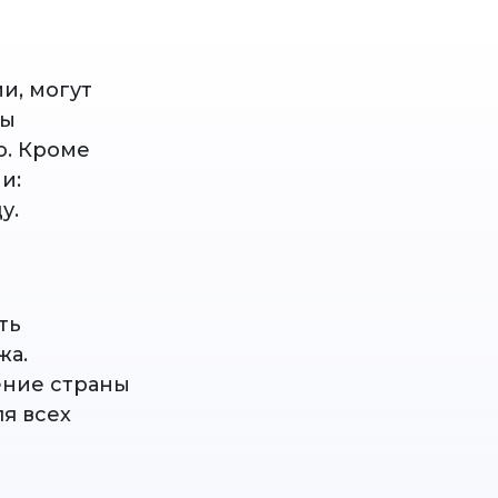
и, могут
ны
о. Кроме
и:
у.
ть
жа.
ение страны
я всех