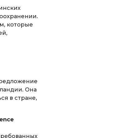
инских
воохранении.
м, которые
ей,
 предложение
ландии. Она
ся в стране,
dence
требованных