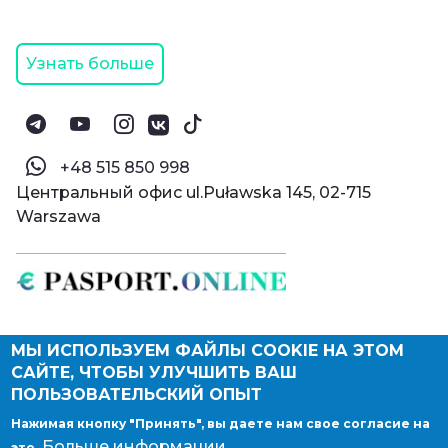
Узнать больше
‪+48 515 850 998‬
Центральный офис ul.Puławska 145, 02-715
Warszawa
МЫ ИСПОЛЬЗУЕМ ФАЙЛЫ COOKIE НА ЭТОМ
© Паспорт Онлайн 2019—2026
САЙТЕ, ЧТОБЫ УЛУЧШИТЬ ВАШ
Политика конфиденциальности
Оферта и конфиденциальность:
РФ
(
eng
),
ПОЛЬЗОВАТЕЛЬСКИЙ ОПЫТ
Армения
(
eng
)
Нажимая кнопку "Принять", вы даете нам свое согласие на
Правовые документы
Больше информации
это.