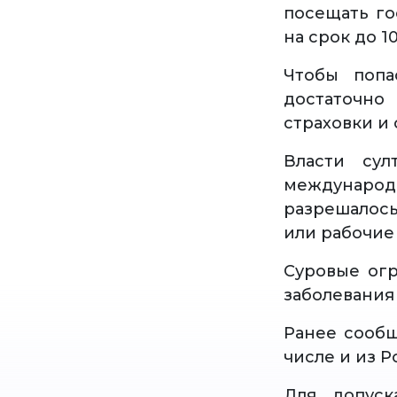
посещать го
на срок до 1
Чтобы попа
достаточн
страховки и 
Власти сул
международ
разрешалось
или рабочие
Суровые огр
заболевания
Ранее сообщ
числе и из Р
Для допуск