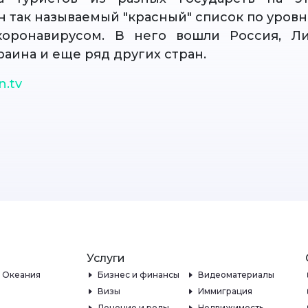
 так называемый "красный" список по уров
коронавирусом. В него вошли Россия, Лив
раина и еще ряд других стран.
n.tv
Услуги
и Океания
Бизнес и финансы
Видеоматериалы
Визы
Иммиграция
Лечение и роды
Недвижимость