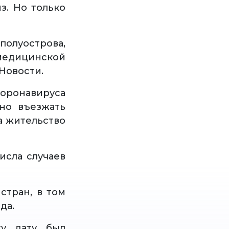
з. Но только
олуострова,
едицинской
Новости.
оронавируса
но въезжать
а жительство
исла случаев
стран, в том
да.
ту дату был