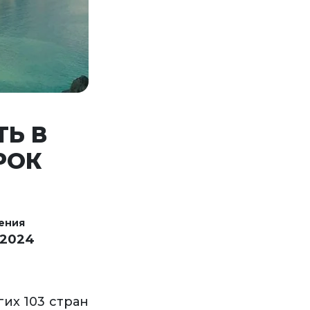
Ь В
РОК
ения
 2024
их 103 стран