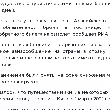
сударство с туристическими целями без ви
0 дней.
сть в эту страну на юге Аравийского п
о обязательной брони в гостинице, м
обратного билета на самолет, сообщает РИА 
таната возобновили прерванное из-за к
ное авиасообщение из страны в страну, 
 только иностранцам, которые имеют вид н
 визы.
аничения были сняты на фоне снижения ч
 коронавирусом.
алось, что путешественники из некоторых 
оссии, смогут посетить Кипр с 1 марта 2021 го
а туристов из разных государств на э