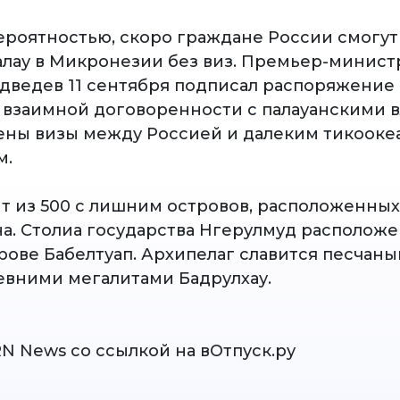
ероятностью, скоро граждане России смогут
алау в Микронезии без виз. Премьер-минист
ведев 11 сентября подписал распоряжение о 
взаимной договоренности с палауанскими в
ены визы между Россией и далеким тикоок
м.
ит из 500 с лишним островов, расположенных
на. Столиа государства Нгерулмуд расположе
рове Бабелтуап. Архипелаг славится песчан
евними мегалитами Бадрулхау.
RN News со ссылкой на вОтпуск.ру