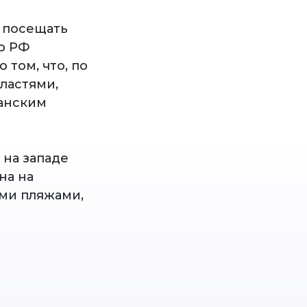
 посещать
р РФ
том, что, по
ластями,
еанским
 на западе
на на
ыми пляжами,