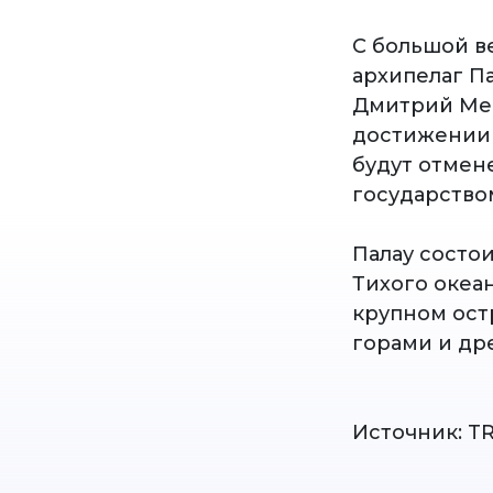
С большой в
архипелаг П
Дмитрий Мед
достижении 
будут отмен
государство
Палау состо
Тихого океа
крупном ост
горами и др
Источник: T