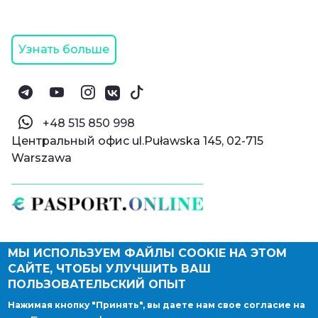
Узнать больше
‪+48 515 850 998‬
Центральный офис ul.Puławska 145, 02-715
Warszawa
МЫ ИСПОЛЬЗУЕМ ФАЙЛЫ COOKIE НА ЭТОМ
© Паспорт Онлайн 2019—2026
САЙТЕ, ЧТОБЫ УЛУЧШИТЬ ВАШ
Политика конфиденциальности
Оферта и конфиденциальность:
РФ
(
eng
),
ПОЛЬЗОВАТЕЛЬСКИЙ ОПЫТ
Армения
(
eng
)
Нажимая кнопку "Принять", вы даете нам свое согласие на
Правовые документы