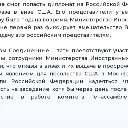
е смог попасть дипломат из Российской 
каза в визе США. Его представители утве
изу была подана вовремя. Министерство Ино
не первый раз фиксирует вмешательство 
выдачу виз российским представителям.
ом Соединенные Штаты препятствуют учас
ны сотрудники Министерства Иностранных
и, что отказы в визах и их выдача в просро
ым явлением для посольства США в Москве
ели Российской Федерации надеяться, ч
ть на заседание, хотя бы через день после 
астие в работе комитета Генассамб
.