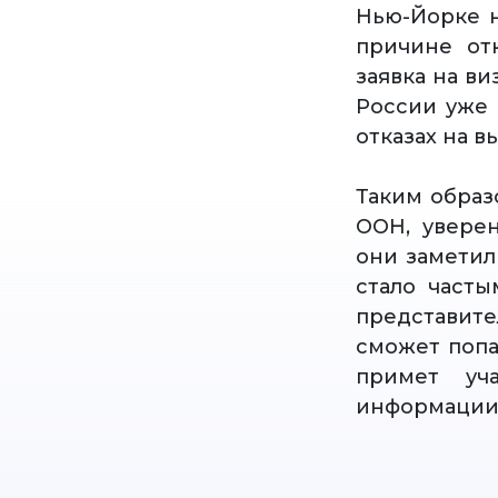
Нью-Йорке н
причине от
заявка на в
России уже 
отказах на 
Таким образ
ООН, увере
они заметил
стало част
представит
сможет попас
примет уч
информации