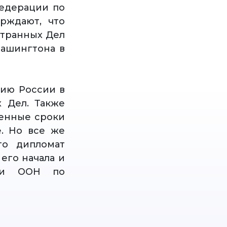
Федерации по
рждают, что
странных Дел
Вашингтона в
тию России в
 Дел. Также
ченные сроки
. Но все же
то дипломат
его начала и
леи ООН по