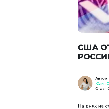
США О
РОССИ
Автор
Юлия 
Отдел 
На днях на 